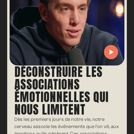
dégages.
Trouver les mots justes et percutants pendant
cette conversation avec un collègue, un
employé, un conjoint...
DÉCONSTRUIRE LES
ASSOCIATIONS
ÉMOTIONNELLES QUI
NOUS LIMITENT
Dès les premiers jours de notre vie, notre
cerveau associe les événements que l'on vit, aux
émotions qu'ils génèrent. Ces associations