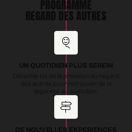
PROGRAMME
REGARD DES AUTRES
UN QUOTIDIEN PLUS SEREIN
Détache-toi de la pression du regard
des autres pour retrouver de la
légereté au quotidien.
DE NOUVELLES EXPERIENCES