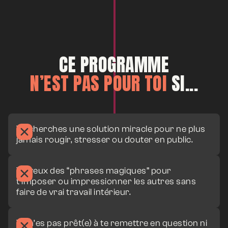
Durée
Module 2 :
Module 3 :
Durée
CE PROGRAMME
N’EST PAS POUR TOI
SI...
Module 4 :
Durée
Module 5 :
Durée
Tu cherches une solution miracle pour ne plus
jamais rougir, stresser ou douter en public.
Module 6 :
Durée
Tu veux des “phrases magiques” pour
t’imposer ou impressionner les autres sans
faire de vrai travail intérieur.
Module 7 :
Durée
Tu n’es pas prêt(e) à te remettre en question ni