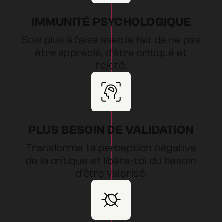
IMMUNITÉ PSYCHOLOGIQUE
Sois plus à l’aise avec le fait de ne pas
être apprécié, d’être critiqué et
rejeté.
PLUS BESOIN DE VALIDATION
Transforme ta perception négative
de la critique et libère-toi du besoin
d’être valorisé.