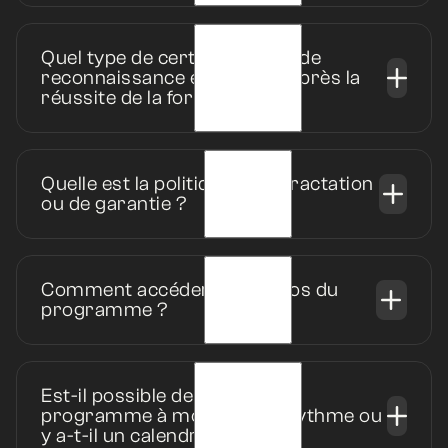
sais pertinemment que ça n’a pas
d’importance.
Je suis souvent préoccupé(e) par
Quel type de certification ou de
l’idée que je pourrais faire quelque
reconnaissance est délivré après la
chose d’embarrassant, de ridicule
réussite de la formation ?
ou de stupide.
Je suis constamment préoccupé(e)
par la possibilité d’être critiqué(e)
ou moqué(e) en public.
Quelle est la politique de rétractation
Je m’inquiète de ne pas faire bonne
ou de garantie ?
impression.
J’ai peur que les gens me jugent
négativement.
Je suis souvent mal à l’aise dans des
Comment accéder aux vidéos du
situations sociales par crainte que
programme ?
les gens me jugent ou me critiquent
dans mon dos.
Je suis fréquemment anxieux(se) à
l’idée de parler avec des personnes
en position d’autorité, de peur d’être
Est-il possible de suivre le
jugé(e).
programme à mon propre rythme ou
Je m’inquiète souvent de
y a-t-il un calendrier fixe ?