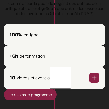
désamorcer la peur du regard des autres, de la
critique et du rejet grâce à des outils, des exercices
et des protocoles (dont le modèle PRAP)
100%
en ligne
+6h
de formation
10
vidéos et exercices
Je rejoins le programme
Durée
Module 1 :