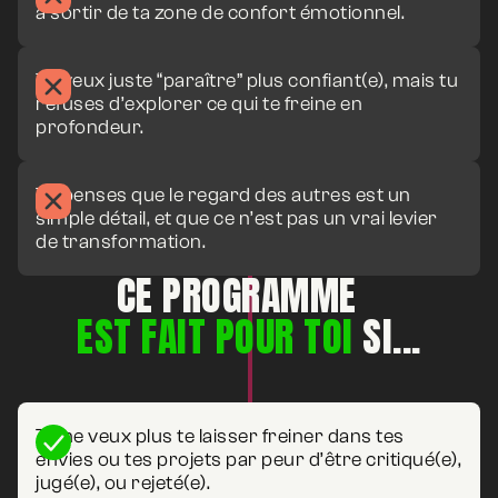
à sortir de ta zone de confort émotionnel.
Module 8 :
Durée
Tu veux juste “paraître” plus confiant(e), mais tu
refuses d’explorer ce qui te freine en
Module 9 :
profondeur.
Durée
Tu penses que le regard des autres est un
simple détail, et que ce n’est pas un vrai levier
Module 10 :
Durée
de transformation.
CE PROGRAMME
EST FAIT POUR TOI
SI...
Tu ne veux plus te laisser freiner dans tes
envies ou tes projets par peur d’être critiqué(e),
jugé(e), ou rejeté(e).