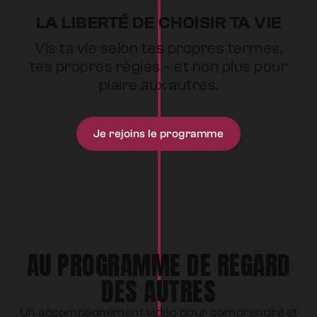
LA LIBERTÉ DE CHOISIR TA VIE
Vis ta vie selon tes propres termes,
tes propres règles – et non plus pour
plaire aux autres.
Je rejoins le programme
AU PROGRAMME DE REGARD
DES AUTRES
Un accompagnement vidéo pour comprendre et