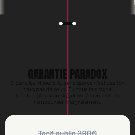
GARANTIE PARADOX
Si dans les 14 jours, tu sens que ce n'est pas ton
truc, pas de souci. Tu nous fais signe
(
contact@paradox.io
), et on s'occupe de te
rembourser intégralement.
Tarif public 390€