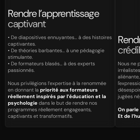
Rendre l’apprentissage
captivant
Rendr
• De diapositives ennuyantes… à des histoires
captivantes.
crédi
• De théories barbantes… à une pédagogie
stimulante.
• De formateurs blasés… à des experts
Nous ne p
passionnés.
irréalist
aliénante,
Nous privilégions l’expertise à la renommée
l'expressi
en donnant la
priorité aux formateurs
désespoir
réellement inspirés par l’éducation et la
jugées né
psychologie
dans le but de rendre nos
programmes réellement engageants,
On parle d
captivants et transformatifs.
Et de l’h