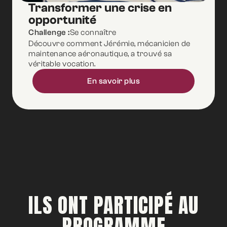
Transformer une crise en
SCHOOL
ESPAGNE
opportunité
Challenge :
Se connaître
Découvre comment Jérémie, mécanicien de
maintenance aéronautique, a trouvé sa
véritable vocation.
En savoir plus
ILS ONT PARTICIPÉ AU
PROGRAMME