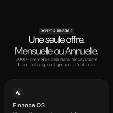
Les vidéos touchent exactement là où ça
bloque, le thème est très bien trouvé et
examiner ainsi que bien expliquer pour qu’on se
pose les bonnes questions
COMMENT S’INSCRIRE ?
Une seule offre.
Mensuelle ou Annuelle.
Megan
2000+ membres déjà dans l’écosystème
Lives, échanges et groupes d’entraide
Le guide pratique qui réunit toutes les façons
possibles d’optimisation des dépenses en
énonçant des solutions concrètes
Finance OS