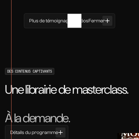
Plus de témoignages vidéos
Fermer
Philippe
DES CONTENUS CAPTIVANTS
Regarder le témoignage
Une librairie de masterclass.
À la demande.
Détails du programme