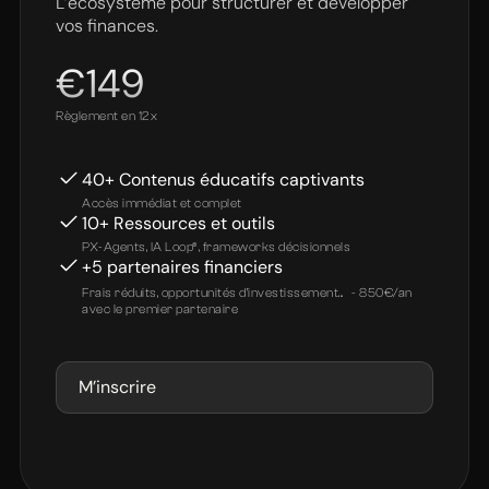
L’écosystème pour structurer et développer
vos finances.
€149
Règlement en 12x
40+ Contenus éducatifs captivants
Accès immédiat et complet
10+ Ressources et outils
PX-Agents, IA Loop®, frameworks décisionnels
+5 partenaires financiers
Frais réduits, opportunités d’investissement... - 850€/an
avec le premier partenaire
M’inscrire