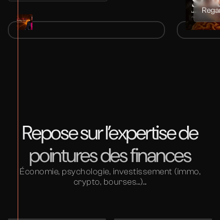
Regar
Stéphanie
Regarder le témoignage
Repose sur l’expertise de
pointures des finances
Économie, psychologie, investissement (immo,
crypto, bourses...)...
Camille