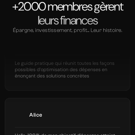
+2000 membres gèrent
pose les bonnes questions
leurs finances
Épargne, investissement, profit... Leur histoire.
Megan
Le guide pratique qui réunit toutes les façons
possibles d’optimisation des dépenses en
énonçant des solutions concrètes
Alice
Hello, 100 % de mon objectif d’épargne atteint,