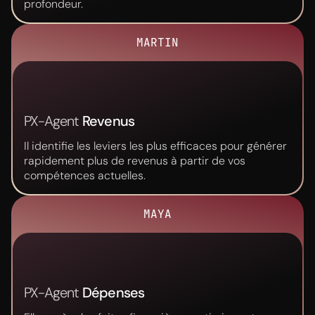
profondeur.
MARTIN
PX-Agent
Revenus
Il identifie les leviers les plus efficaces pour générer
rapidement plus de revenus à partir de vos
compétences actuelles.
MAYA
Alice
Hello, 100 % de mon objectif d’épargne atteint,
j’ai mis 500 € de côté sur un compte et je n’y
PX-Agent
Dépenses
touche pas ! Gros défi pour moi [...] et je suis
fière de l’avoir fait !