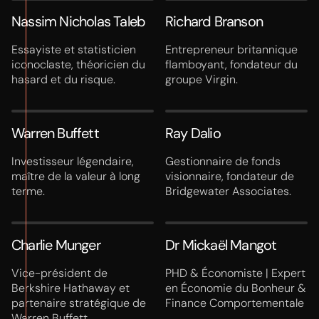
Regarder le témoignage
Nassim Nicholas Taleb
Richard Branson
Essayiste et statisticien
Entrepreneur britannique
iconoclaste, théoricien du
flamboyant, fondateur du
hasard et du risque.
groupe Virgin.
Warren Buffett
Ray Dalio
Investisseur légendaire,
Gestionnaire de fonds
maître de la valeur à long
visionnaire, fondateur de
terme.
Bridgewater Associates.
Charlie Munger
Dr Mickaël Mangot
Vice-président de
PHD & Économiste | Expert
Berkshire Hathaway et
en Économie du Bonheur &
partenaire stratégique de
Finance Comportementale
Warren Buffett.