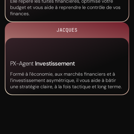
Elle repère les fuites financières, optimise votre
budget et vous aide à reprendre le contrôle de vos
finances.
Delphine
JACQUES
Hello, J’ai ouvert un PER avant le 31/12 et j’ai
ajouté de quoi réduire mon impôt 2024 de
600 €. Et 40 % de l’argent versé va travailler
PX-Agent
Investissement
tout seul en suivant !
Formé à l’économie, aux marchés financiers et à
l’investissement asymétrique, il vous aide à bâtir
une stratégie claire, à la fois tactique et long terme.
Catherine
Les vidéos touchent exactement là où ça
bloque, le thème est très bien trouvé et
examiner ainsi que bien expliquer pour qu’on se