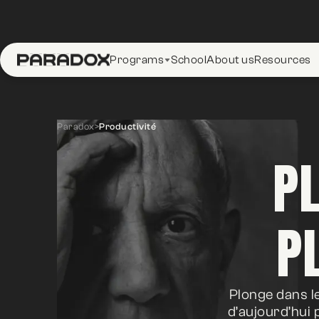
Programs
School
About us
Resources
Paradox
>
Productivité
PL
P
Plonge dans le
d’aujourd’hui 